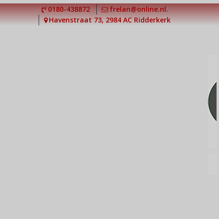
Ga
0180-438872
frelan@online.nl.
naar
Havenstraat 73, 2984 AC Ridderkerk
de
inhoud