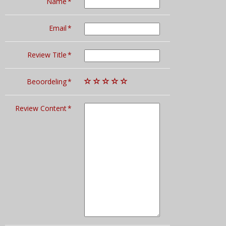
Name
Email
Review Title
Beoordeling
Review Content